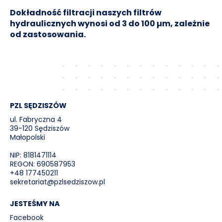
Dokładność filtracji naszych filtrów
hydraulicznych wynosi od 3 do 100 µm, zależnie
od zastosowania.
PZL SĘDZISZÓW
ul. Fabryczna 4
39-120 Sędziszów
Małopolski
NIP: 8181471114
REGON: 690587953
+48 177450211
sekretariat@pzlsedziszow.pl
JESTEŚMY NA
Facebook